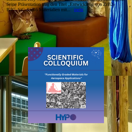
Seine Präsentation trug den Titel „Entwicklung von ZrB2–
B4C–SiC–LaB6 Materialien mit...
mehr