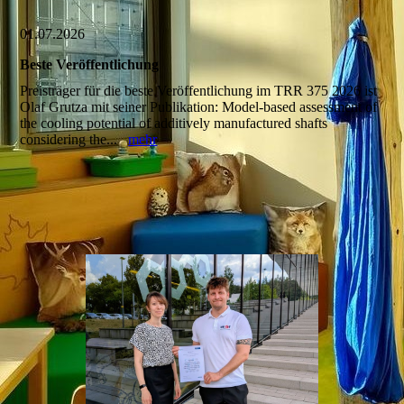
01.07.2026
Beste Veröffentlichung
Preisträger für die beste Veröffentlichung im TRR 375 2026 ist
Olaf Grutza mit seiner Publikation: Model-based assessment of
the cooling potential of additively manufactured shafts
considering the...
mehr