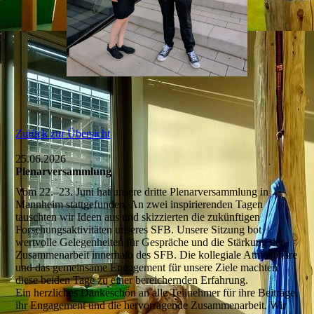
Zurück zur Übersicht
25.06.2026
Plenarversammlung
Vom 22.–23. Juni hat unsere dritte Plenarversammlung in
Mannheim stattgefunden. An zwei inspirierenden Tagen
tauschten wir Ideen aus und skizzierten die zukünftigen
Forschungsaktivitäten unseres SFB. Unsere Sitzung bot
wertvolle Gelegenheiten für Gespräche und die Stärkung der
Zusammenarbeit innerhalb des SFB. Die kollegiale Atmosphäre
und das gemeinsame Engagement für unsere Ziele machten
diese beiden Tage zu einer bereichernden Erfahrung.
Ein herzliches Dankeschön an alle Teilnehmer für ihre Beiträge,
ihr Engagement und die hervorragende Zusammenarbeit. Wir