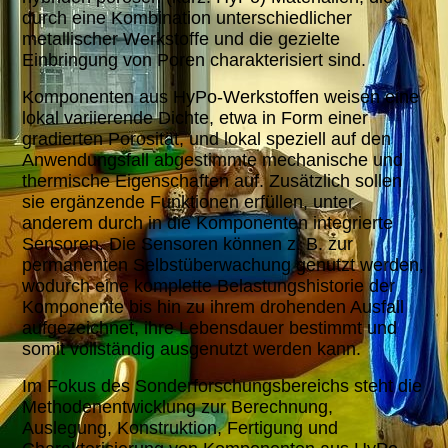
durch eine Kombination unterschiedlicher
metallischer Werkstoffe und die gezielte
Einbringung von Poren charakterisiert sind.
Komponenten aus HyPo-Werkstoffen weisen eine
lokal variierende Dichte, etwa in Form einer
gradierten Porosität, und lokal speziell auf den
Anwendungsfall abgestimmte mechanische und
thermische Eigenschaften auf. Zusätzlich sollen
sie ergänzende Funktionen erfüllen, unter
anderem durch in die Komponenten integrierte
Sensoren. Die Sensoren können z. B. zur
permanenten Selbstüberwachung genutzt werden,
wodurch eine komplette Belastungshistorie der
Komponente bis hin zu ihrem drohenden Ausfall
aufgezeichnet, ihre Lebensdauer bestimmt und
somit vollständig ausgenutzt werden kann.
Im Fokus des Sonderforschungsbereichs steht die
Methodenentwicklung zur Berechnung,
Auslegung, Konstruktion, Fertigung und