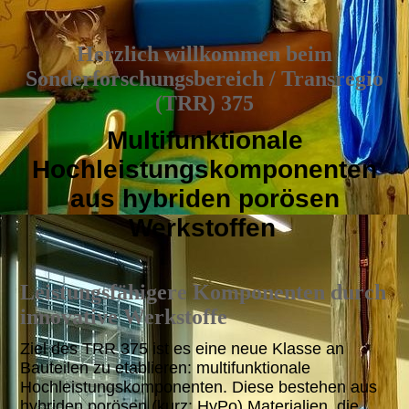
Herzlich willkommen beim
Sonderforschungsbereich / Transregio
(TRR) 375
Multifunktionale
Hochleistungskomponenten
aus hybriden porösen
Werkstoffen
Leistungsfähigere Komponenten durch
innovative Werkstoffe
Ziel des TRR 375 ist es eine neue Klasse an
Bauteilen zu etablieren: multifunktionale
Hochleistungskomponenten. Diese bestehen aus
hybriden porösen (kurz: HyPo) Materialien, die