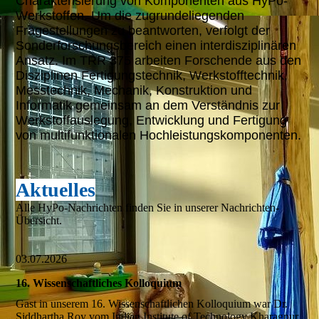
Charakterisierung von Komponenten aus HyPo-
Werkstoffen. Um die zugrundeliegenden
Fragestellungen zu beantworten, verfolgt der
Sonderforschungsbereich einen interdisziplinären
Ansatz. Im TRR 375 arbeiten Forschende aus den
Disziplinen Fertigungstechnik, Werkstofftechnik,
Messtechnik, Mechanik, Konstruktion und
Informatik gemeinsam an dem Verständnis zur
Werkstoffauslegung, Entwicklung und Fertigung
von multifunktionalen Hochleistungskomponenten.
Aktuelles
Alle HyPo-Nachrichten finden Sie in unserer Nachrichten-
Übersicht.
03.07.2026
16. Wissenschaftliches Kolloquium
Gast in unserem 16. Wissenschaftlichen Kolloquium war Dr.
Siddhartha Roy vom Indian Institute of Technology Kharagpur.